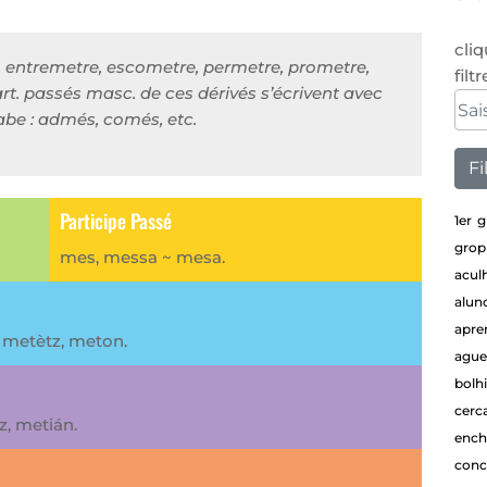
cliq
, entremetre, escometre, permetre, prometre,
filt
rt. passés masc. de ces dérivés s’écrivent avec
labe : admés, comés, etc.
Participe Passé
1er g
grop
mes, messa ~ mesa.
aculh
alun
apre
, metètz, meton.
ague
bolh
cerc
z, metián.
ench
conc