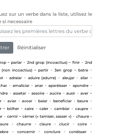
uez sur un verbe dans la liste, utilisez le
re si necessaire
-
-
rop ~ parlar
2nd grop (incoactius) ~ finir
2nd
-
-
 (non incoactius) ~ partir
3en grop ~ batre
-
-
-
-
-
ir
adraiar
aduire (adurre)
aleujar
aliar
-
-
-
-
-
char
amaliciar
anar
aparéisser
apondre
-
-
-
-
-
ndre
assetar
assoire
aucire
ausir
aver ~
-
-
-
-
-
-
r
aviar
avoar
baiar
beneficiar
beure
-
-
-
-
-
ir ~ bólher
caire
caler
cambiar
caupre
-
-
ar
cernir ~ cèrner (« tamiser, sasser »)
chaure –
-
-
-
-
-
aure
chaurre
claure
clucir
coire
-
-
-
-
ebre
concernir
conclure
conéisser