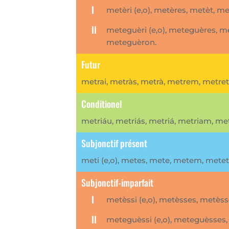
I
metèri (e,o), metères, metèt, m
II
meteguèri (e,o), meteguères, m
meteguèron.
Futur
metrai, metràs, metrà, metrem, metret
Conditionel
metriáu, metriás, metriá, metriam, met
Subjonctif présent
meti (e,o), metes, mete, metem, metet
Subjonctif-imparfait
I
metèssi (e,o), metèsses, metès
II
meteguèssi (e,o), meteguèsses