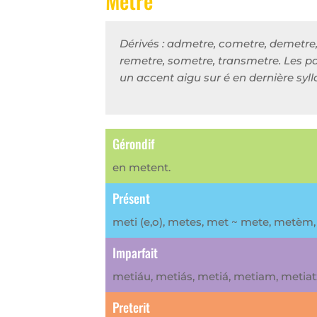
Metre
Dérivés : admetre, cometre, demetre
remetre, sometre, transmetre. Les pa
un accent aigu sur é en dernière syl
Gérondif
en metent.
Présent
meti (e,o), metes, met ~ mete, metèm
Imparfait
metiáu, metiás, metiá, metiam, metiat
Preterit