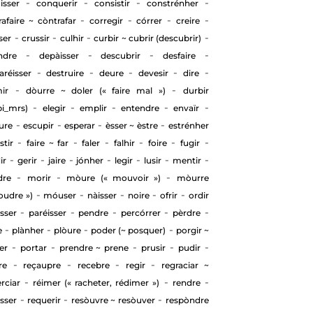
-
-
-
-
isser
conquerir
consistir
constrénher
-
-
-
-
rafaire ~ còntrafar
corregir
córrer
creire
-
-
-
-
ser
crussir
culhir
curbir ~ cubrir (descubrir)
-
-
-
-
ndre
depàisser
descubrir
desfaire
-
-
-
-
-
aréisser
destruire
deure
devesir
dire
-
-
ir
dòurre ~ doler (« faire mal »)
durbir
-
-
-
-
-
bi_mrs)
elegir
emplir
entendre
envaïr
-
-
-
-
iure
escupir
esperar
èsser ~ èstre
estrénher
-
-
-
-
-
-
stir
faire ~ far
faler
falhir
foire
fugir
-
-
-
-
-
-
-
ir
gerir
jaire
jónher
legir
lusir
mentir
-
-
-
dre
morir
mòure (« mouvoir »)
mòurre
-
-
-
-
-
oudre »)
móuser
nàisser
noire
ofrir
ordir
-
-
-
-
-
sser
paréisser
pendre
percórrer
pèrdre
-
-
-
-
e
plànher
plòure
poder (~ posquer)
porgir ~
-
-
-
-
-
er
portar
prendre ~ prene
prusir
pudir
-
-
-
-
re
reçaupre
recebre
regir
regraciar ~
-
-
-
rciar
réimer (« racheter, rédimer »)
rendre
-
-
-
isser
requerir
resòuvre ~ resòuver
respòndre