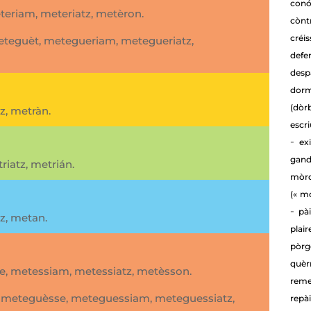
conó
eteriam, meteriatz, metèron.
cònt
créis
eteguèt, metegueriam, metegueriatz,
defe
desp
dorm
(dòr
z, metràn.
escr
-
exi
gand
riatz, metrián.
mòr
(« m
-
pài
z, metan.
plair
pòrg
quèr
se, metessiam, metessiatz, metèsson.
reme
, meteguèsse, meteguessiam, meteguessiatz,
repà